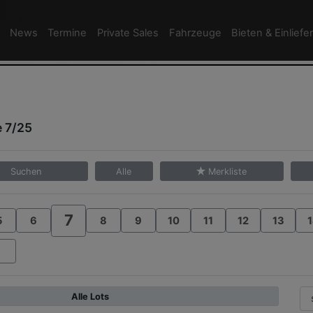
News
Termine
Private Sales
Fahrzeuge
Bieten & Einliefe
e 7/25
Suchen
Alle
Merkliste
7
5
6
8
9
10
11
12
13
1
Alle Lots