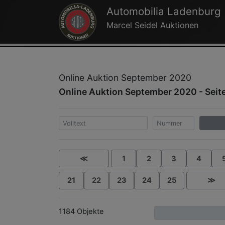
Automobilia Ladenburg
Marcel Seidel Auktionen
Online Auktion September 2020
Online Auktion September 2020 - Seit
≪
1
2
3
4
21
22
23
24
25
≫
1184 Objekte