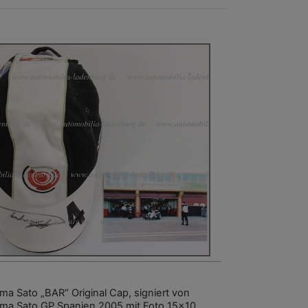
ma Sato „BAR“ Original Cap, signiert von
ma Sato GP Spanien 2005 mit Foto 15x10