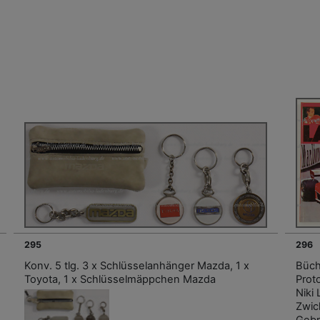
295
296
Konv. 5 tlg. 3 x Schlüsselanhänger Mazda, 1 x
Büch
Toyota, 1 x Schlüsselmäppchen Mazda
Proto
Niki
Zwic