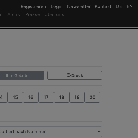
Registrieren
Registrieren
Login
Login
Newsletter
Newsletter
Kontakt
Newsletter
DE
Deutsc
EN
En
rn
Archiv
Presse
Über uns
Ihre Gebote
Druck
4
15
16
17
18
19
20