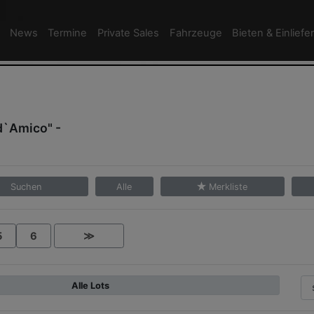
News
Termine
Private Sales
Fahrzeuge
Bieten & Einliefe
d`Amico" -
Suchen
Alle
Merkliste
5
6
≫
Alle Lots