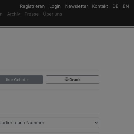
Registrieren
Registrieren
Login
Login
Newsletter
Newsletter
Kontakt
Newsletter
DE
Deutsc
EN
En
rn
Archiv
Presse
Über uns
Ihre Gebote
Druck