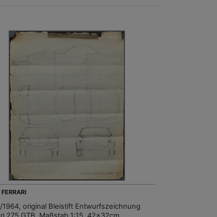
- FERRARI
/1964, original Bleistift Entwurfszeichnung
ari 275 GTB, Maßstab 1:15, 42x32cm