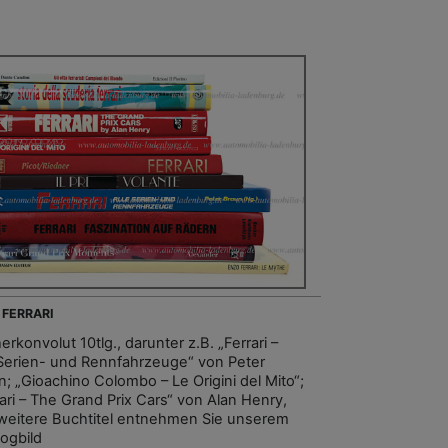
 FERRARI
rkonvolut 10tlg., darunter z.B. „Ferrari –
 Serien- und Rennfahrzeuge“ von Peter
n; „Gioachino Colombo – Le Origini del Mito“;
rari – The Grand Prix Cars“ von Alan Henry,
 weitere Buchtitel entnehmen Sie unserem
logbild