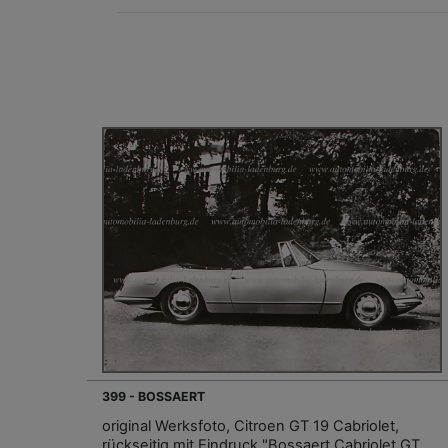
399 - BOSSAERT
original Werksfoto, Citroen GT 19 Cabriolet,
rückseitig mit Eindruck "Bossaert Cabriolet GT