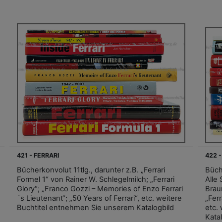
421 - FERRARI
422 -
Bücherkonvolut 11tlg., darunter z.B. „Ferrari
Büche
Formel 1“ von Rainer W. Schlegelmilch; „Ferrari
Alle
Glory“; „Franco Gozzi – Memories of Enzo Ferrari
Brau
´s Lieutenant“; „50 Years of Ferrari“, etc. weitere
„Fer
Buchtitel entnehmen Sie unserem Katalogbild
etc.
Kata