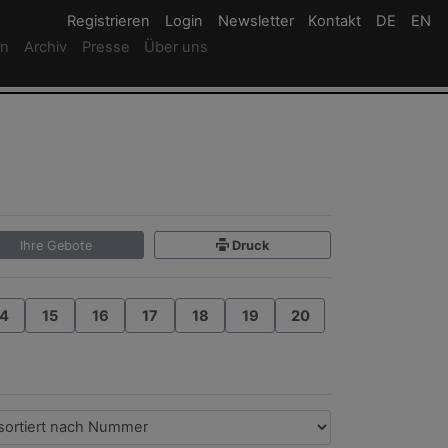
Registrieren
Registrieren
Login
Login
Newsletter
Newsletter
Kontakt
Newsletter
DE
Deutsc
EN
En
rn
Archiv
Presse
Über uns
Ihre Gebote
Druck
4
15
16
17
18
19
20