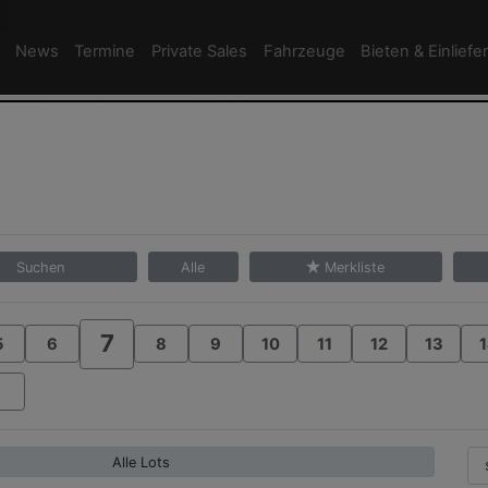
News
Termine
Private Sales
Fahrzeuge
Bieten & Einliefe
Suchen
Alle
Merkliste
7
5
6
8
9
10
11
12
13
1
Alle Lots