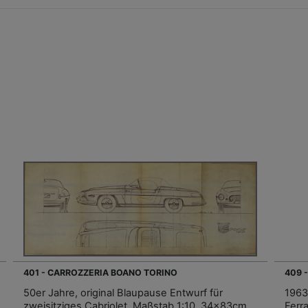
401 - CARROZZERIA BOANO TORINO
409 
50er Jahre, original Blaupause Entwurf für
1963
zweisitziges Cabriolet, Maßstab 1:10, 34x83cm,
Ferr