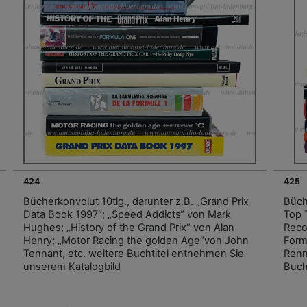
424
425
Bücherkonvolut 10tlg., darunter z.B. „Grand Prix
Büch
Data Book 1997“; „Speed Addicts“ von Mark
Top 
Hughes; „History of the Grand Prix“ von Alan
Reco
Henry; „Motor Racing the golden Age“von John
Form
Tennant, etc. weitere Buchtitel entnehmen Sie
Renn
unserem Katalogbild
Buch