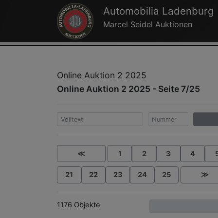
Automobilia Ladenburg
Marcel Seidel Auktionen
Online Auktion 2 2025
Online Auktion 2 2025 - Seite 7/25
≪
1
2
3
4
21
22
23
24
25
≫
1176 Objekte