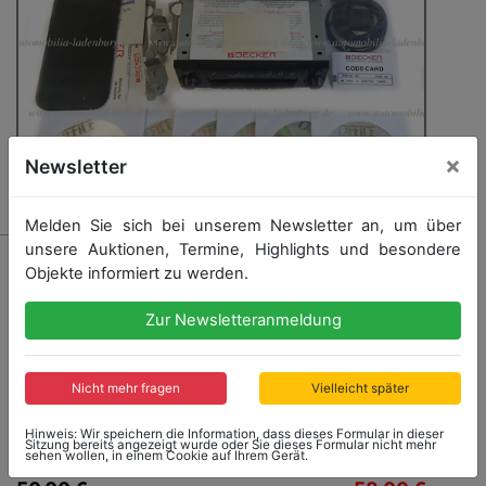
×
Newsletter
Melden Sie sich bei unserem Newsletter an, um über
unsere Auktionen, Termine, Highlights und besondere
1362 - PORSCHE
Objekte informiert zu werden.
Becker Autoradio „Traffic Pro“ für Porsche 996 / 986
Boxster, mit GPS Antenne Code Karte und CD-Roms,
Zur Newsletteranmeldung
nicht auf Funktion geprüft
Nicht mehr fragen
Vielleicht später
Startpreis: 50,00 €
Hinweis: Wir speichern die Information, dass dieses Formular in dieser
Sitzung bereits angezeigt wurde oder Sie dieses Formular nicht mehr
sehen wollen, in einem Cookie auf Ihrem Gerät.
Startpreis
Ergebnis