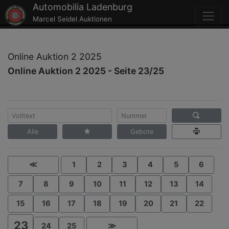
Automobilia Ladenburg
Marcel Seidel Auktionen
Online Auktion 2 2025
Online Auktion 2 2025 - Seite 23/25
Alle
Gebote
≪
1
2
3
4
5
6
7
8
9
10
11
12
13
14
15
16
17
18
19
20
21
22
23
24
25
≫