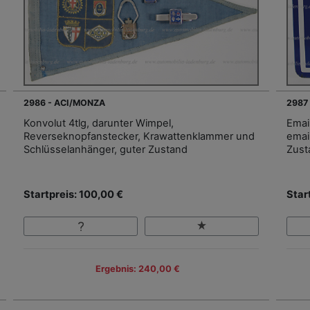
2986 - ACI/MONZA
2987
Konvolut 4tlg, darunter Wimpel,
Emai
Reverseknopfanstecker, Krawattenklammer und
email
Schlüsselanhänger, guter Zustand
Zust
Startpreis: 100,00 €
Star
Ergebnis: 240,00 €