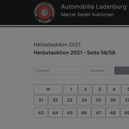
Automobilia Ladenburg
Marcel Seidel Auktionen
Herbstauktion 2021
Herbstauktion 2021 - Seite 56/58
≪
1
2
3
4
21
22
23
24
25
26
2
43
44
45
46
47
48
4