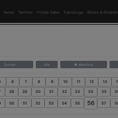
News
Termine
Private Sales
Fahrzeuge
Bieten & Einliefe
Suchen
Alle
Merkliste
5
6
7
8
9
10
11
12
13
1
7
28
29
30
31
32
33
34
35
3
56
9
50
51
52
53
54
55
57
5