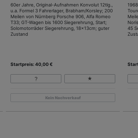
60er Jahre, Original-Aufnahmen Konvolut 12tlg.,
1968
u.a. Formel 3 Fahrerlager, Brabham/Korsley; 200
Tour
Meilen von Nürnberg Porsche 906, Alfa Romeo
Meil
T33; GT-Wagen bis 1600 Siegerehrung, Start;
Noris
Solomotorräder Siegerehrung, 18x13cm; guter
45 Se
Zustand
Zust
Startpreis: 40,00 €
Star
Kein Nachverkauf